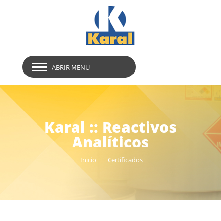
ABRIR MENU
Karal :: Reactivos
Analíticos
Inicio
Certificados