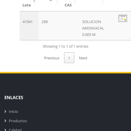
Lote
CAS
41941
298
SOLUCION
AMONIACAL
0.005 M
Showing 1 to 1 of 1 entries
Previous
1
Next
ENLACES
Inicio
Productos
Calidad